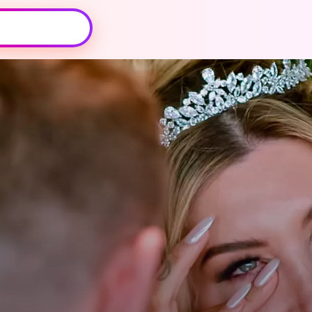
Oeps, browser niet ondersteund
Voor je onze programma's gaat ontdekken,
best je browser updaten of hieronder één
van de ondersteunde browsers
downloaden.
Google Chrome
Download
Firefox
Download
Safari
Download
Microsoft Edge
Download
Opera
Download