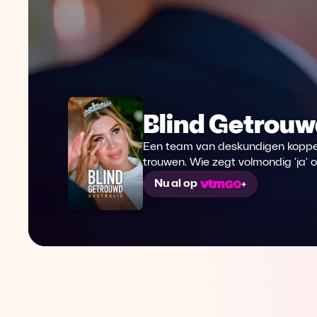
Blind Getrouwd
Een team van deskundigen koppelt
trouwen. Wie zegt volmondig 'ja' 
Nu al op