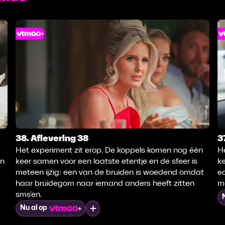
38. Aflevering 38
3
Het experiment zit erop. De koppels komen nog één
He
én
keer samen voor een laatste etentje en de sfeer is
k
meteen ijzig: een van de bruiden is woedend omdat
ec
haar bruidegom naar iemand anders heeft zitten
m
sms'en.
Mijn lijst
Nu al op