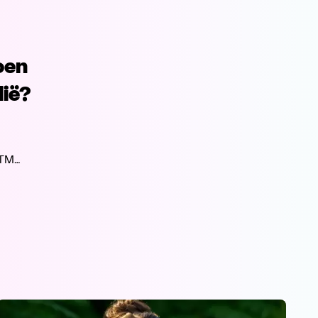
oen
lië?
VTM