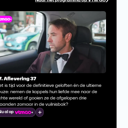
Naar het programma op VTM GO
7. Aflevering 37
36. Afl
t is tijd voor de definitieve geloften én de ultieme
Het is t
euze: nemen de koppels hun liefde mee naar de
stormac
hte wereld of gooien ze de afgelopen drie
partners
aanden zomaar in de vuilnisbak?
Nu al o
Mijn lijst
Nu al op