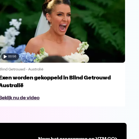
00:56
Blind Getrouwd - Australië
Blind
Exen worden gekoppeld in Blind Getrouwd
Gel
Australië
ex
Bekijk nu de video
Bek