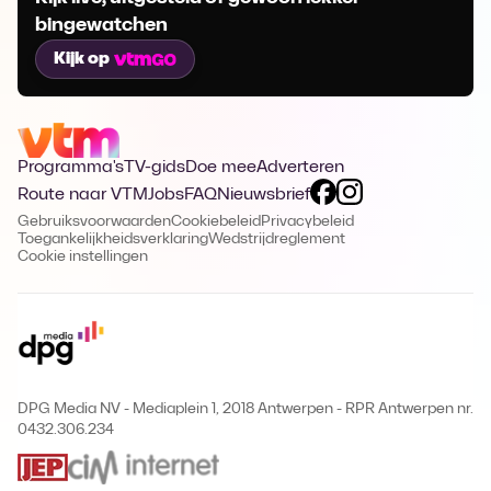
bingewatchen
Kijk op
Programma's
TV-gids
Doe mee
Adverteren
Route naar VTM
Jobs
FAQ
Nieuwsbrief
Gebruiksvoorwaarden
Cookiebeleid
Privacybeleid
Toegankelijkheidsverklaring
Wedstrijdreglement
Cookie instellingen
DPG Media NV - Mediaplein 1, 2018 Antwerpen
-
RPR Antwerpen nr.
0432.306.234