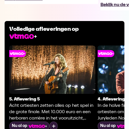
Bekijk nu de 
Volledige afleveringen op
5. Aflevering 5
4. Aflevering 4
Acht artiesten zetten alles op het spel in
In de halve fina
de grote finale. Met 10.000 euro en een
artiesten om ee
herboren carrière in het vooruitzicht,
Juryleden Nora
geven ze het beste van zichzelf. Norah
Tesoro beoorde
Mijn lijst
Nu al op
Nu al op