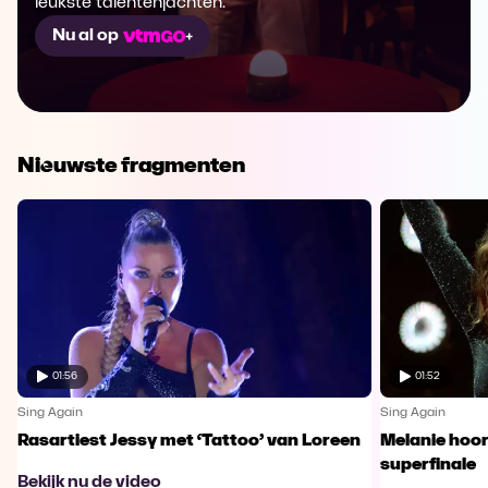
leukste talentenjachten.
Nu al op
Nieuwste fragmenten
01:56
01:52
Sing Again
Sing Again
Rasartiest Jessy met ‘Tattoo’ van Loreen
Melanie hoort
superfinale
Bekijk nu de video