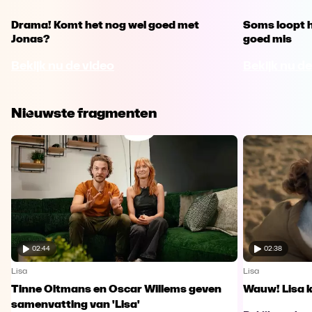
Drama! Komt het nog wel goed met
Soms loopt h
Jonas?
goed mis
Bekijk nu de video
Bekijk nu de
Nieuwste fragmenten
02:44
02:38
Lisa
Lisa
Tinne Oltmans en Oscar Willems geven
Wauw! Lisa k
samenvatting van 'Lisa'