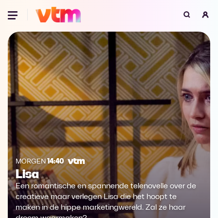
Oeps, browser niet ondersteund
Voor je onze programma's gaat ontdekken,
best je browser updaten of hieronder één
van de ondersteunde browsers
downloaden.
Google Chrome
Download
Firefox
Download
Safari
Download
MORGEN
14:40
Lisa
Microsoft Edge
Download
Een romantische en spannende telenovelle over de
Opera
Download
creatieve maar verlegen Lisa die het hoopt te
maken in de hippe marketingwereld. Zal ze haar