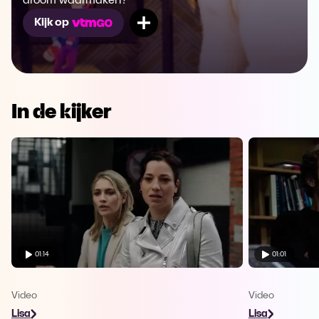
droom waarmaken?
Mijn lijst
Kijk op
In de kijker
01:14
01:01
Video
Video
Lisa
Lisa