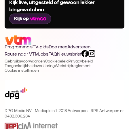
Kijk live, uitgesteld of gewoon lekker
bingewatchen
Kijk op
Programma's
TV-gids
Doe mee
Adverteren
Route naar VTM
Jobs
FAQ
Nieuwsbrief
Gebruiksvoorwaarden
Cookiebeleid
Privacybeleid
Toegankelijkheidsverklaring
Wedstrijdreglement
Cookie instellingen
DPG Media NV - Mediaplein 1, 2018 Antwerpen
-
RPR Antwerpen nr.
0432.306.234