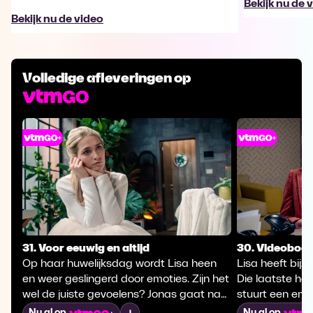
Bekijk nu de 
Bekijk nu de video
Volledige afleveringen op
31. Voor eeuwig en altijd
30. Videoboo
Op haar huwelijksdag wordt Lisa heen
Lisa heeft bijz
en weer geslingerd door emoties. Zijn het
Die laatste hee
wel de juiste gevoelens? Jonas gaat naar
stuurt een em
Mikhel, maar maakt eerst nog een
naar haar. Di