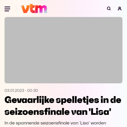
Oeps, browser niet ondersteund
Voor je onze programma's gaat ontdekken,
best je browser updaten of hieronder één
van de ondersteunde browsers
downloaden.
Google Chrome
Download
Firefox
Download
Safari
Download
03.01.2023
-
00:30
Gevaarlijke spelletjes in de
Microsoft Edge
Download
seizoensfinale van 'Lisa'
Opera
Download
In de spannende seizoensfinale van 'Lisa' worden