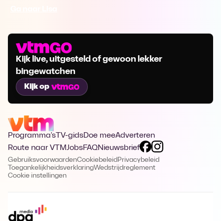
Ga naar Lisa
Kijk live, uitgesteld of gewoon lekker
bingewatchen
Kijk op
Programma's
TV-gids
Doe mee
Adverteren
Route naar VTM
Jobs
FAQ
Nieuwsbrief
Gebruiksvoorwaarden
Cookiebeleid
Privacybeleid
Toegankelijkheidsverklaring
Wedstrijdreglement
Cookie instellingen