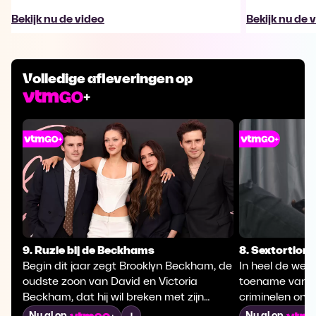
Bekijk nu de video
Bekijk nu de 
Volledige afleveringen op
9. Ruzie bij de Beckhams
8. Sextortion
Begin dit jaar zegt Brooklyn Beckham, de
In heel de werel
oudste zoon van David en Victoria
toename van se
Beckham, dat hij wil breken met zijn
criminelen ont
familie. Er waren al jaren geruchten over
naaktfoto’s om