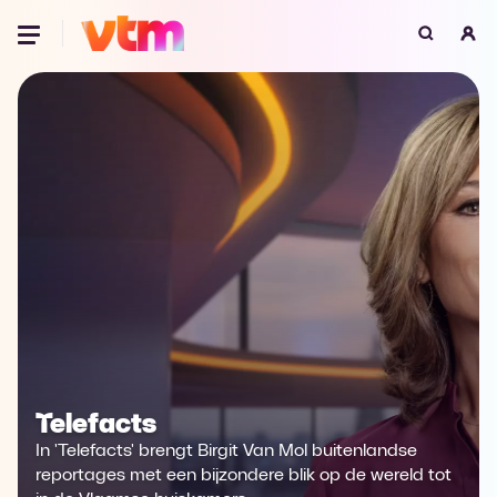
Oeps, browser niet ondersteund
Voor je onze programma's gaat ontdekken,
best je browser updaten of hieronder één
van de ondersteunde browsers
downloaden.
Google Chrome
Download
Firefox
Download
Safari
Download
Microsoft Edge
Download
Telefacts
Opera
Download
In 'Telefacts' brengt Birgit Van Mol buitenlandse
reportages met een bijzondere blik op de wereld tot