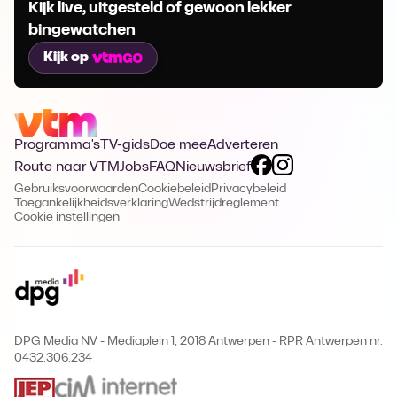
Kijk live, uitgesteld of gewoon lekker
bingewatchen
Kijk op
Programma's
TV-gids
Doe mee
Adverteren
Route naar VTM
Jobs
FAQ
Nieuwsbrief
Gebruiksvoorwaarden
Cookiebeleid
Privacybeleid
Toegankelijkheidsverklaring
Wedstrijdreglement
Cookie instellingen
DPG Media NV - Mediaplein 1, 2018 Antwerpen
-
RPR Antwerpen nr.
0432.306.234