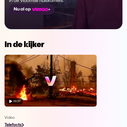
in de Vlaamse huiskamers.
Nu al op
In de kijker
00:37
Video
Telefacts