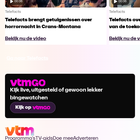
00:36
00:36
Telefacts
Telefacts
Telefacts brengt getuigenissen over
Telefacts ove
horrornacht in Crans-Montana
van de toek
Bekijk nu de video
Bekijk nu de 
Ga naar Telefacts
Kijk live, uitgesteld of gewoon lekker
bingewatchen
Kijk op
Programma's
TV-gids
Doe mee
Adverteren