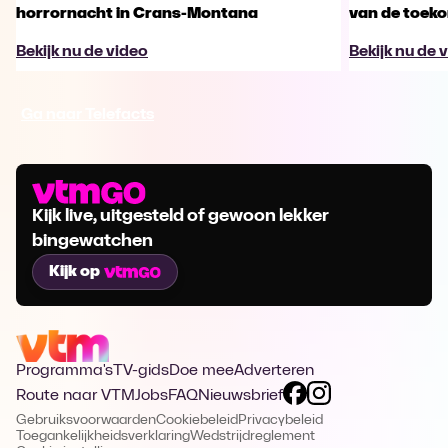
horrornacht in Crans-Montana
van de toek
Bekijk nu de video
Bekijk nu de 
Ga naar Telefacts
Kijk live, uitgesteld of gewoon lekker
bingewatchen
Kijk op
Programma's
TV-gids
Doe mee
Adverteren
Route naar VTM
Jobs
FAQ
Nieuwsbrief
Gebruiksvoorwaarden
Cookiebeleid
Privacybeleid
Toegankelijkheidsverklaring
Wedstrijdreglement