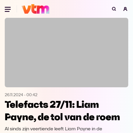
Oeps, browser niet ondersteund
Voor je onze programma's gaat ontdekken,
best je browser updaten of hieronder één
van de ondersteunde browsers
downloaden.
Google Chrome
Download
Firefox
Download
Safari
Download
26.11.2024
-
00:42
Telefacts 27/11: Liam
Microsoft Edge
Download
Payne, de tol van de roem
Opera
Download
Al sinds zijn veertiende leeft Liam Payne in de