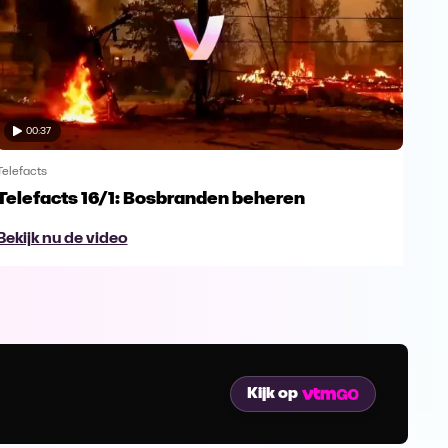
00:37
Telefacts
Telef
Telefacts 16/1: Bosbranden beheren
Tel
Bekijk nu de video
Bek
Kijk op