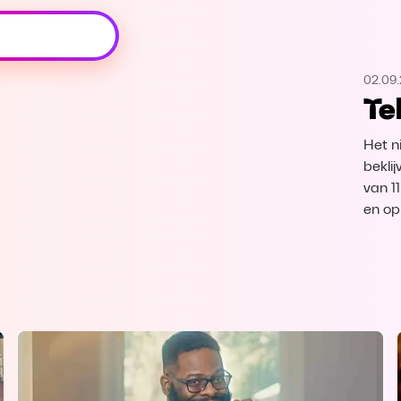
Oeps, browser niet ondersteund
02.09.
Voor je onze programma's gaat ontdekken,
Te
best je browser updaten of hieronder één
van de ondersteunde browsers
downloaden.
Het n
bekli
Google Chrome
Download
van 1
en op
Firefox
Download
Safari
Download
Microsoft Edge
Download
Opera
Download