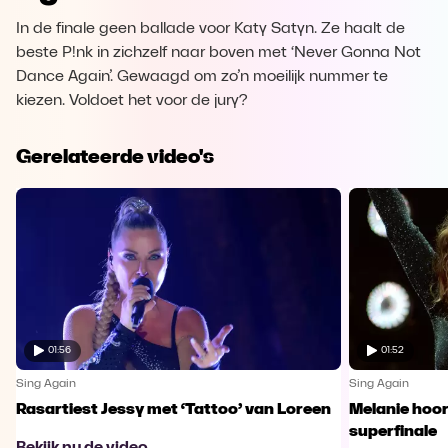
In de finale geen ballade voor Katy Satyn. Ze haalt de
beste P!nk in zichzelf naar boven met ‘Never Gonna Not
Dance Again’. Gewaagd om zo’n moeilijk nummer te
kiezen. Voldoet het voor de jury?
Gerelateerde video's
01:56
01:52
Sing Again
Sing Again
Rasartiest Jessy met ‘Tattoo’ van Loreen
Melanie hoort
superfinale
Bekijk nu de video