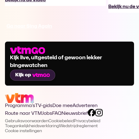
Bekijk nu de 
Ga naar Sing Again
Kijk live, uitgesteld of gewoon lekker
bingewatchen
Kijk op
Programma's
TV-gids
Doe mee
Adverteren
Route naar VTM
Jobs
FAQ
Nieuwsbrief
Gebruiksvoorwaarden
Cookiebeleid
Privacybeleid
Toegankelijkheidsverklaring
Wedstrijdreglement
Cookie instellingen