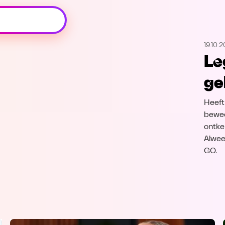
Oeps, browser niet ondersteund
19.10.2
Voor je onze programma's gaat ontdekken,
Le
best je browser updaten of hieronder één
van de ondersteunde browsers
ge
downloaden.
Heeft
Google Chrome
Download
bewee
ontken
Firefox
Download
Alwee
GO.
Safari
Download
Microsoft Edge
Download
Opera
Download