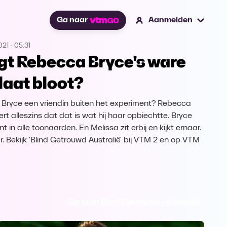
Ga naar
Aanmelden
021
-
05:31
gt Rebecca Bryce's ware
laat bloot?
 Bryce een vriendin buiten het experiment? Rebecca
rt alleszins dat dat is wat hij haar opbiechtte. Bryce
t in alle toonaarden. En Melissa zit erbij en kijkt ernaar.
r. Bekijk 'Blind Getrouwd Australië' bij VTM 2 en op VTM
Ga naar Blind Getrouwd - Australië