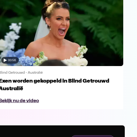
00:56
Blind Getrouwd - Australië
Blind
Exen worden gekoppeld in Blind Getrouwd
Gel
Australië
ex
Bekijk nu de video
Bek