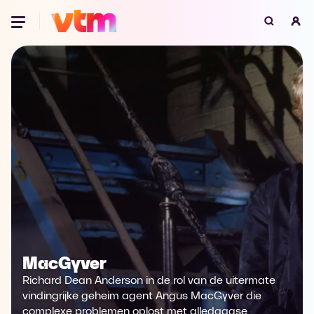
Oeps, browser niet ondersteund
Voor je onze programma's gaat ontdekken,
best je browser updaten of hieronder één
van de ondersteunde browsers
downloaden.
Google Chrome
Download
Firefox
Download
Safari
Download
Microsoft Edge
Download
MacGyver
Richard Dean Anderson in de rol van de uitermate
Opera
Download
vindingrijke geheim agent Angus MacGyver die
complexe problemen oplost met alledaagse