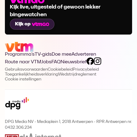
Kijk live, uitgesteld of gewoon lekker
bingewatchen
Kijk op
Programma's
TV-gids
Doe mee
Adverteren
Route naar VTM
Jobs
FAQ
Nieuwsbrief
Gebruiksvoorwaarden
Cookiebeleid
Privacybeleid
Toegankelijkheidsverklaring
Wedstrijdreglement
Cookie instellingen
DPG Media NV - Mediaplein 1, 2018 Antwerpen
-
RPR Antwerpen nr.
0432.306.234