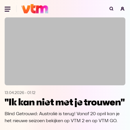
Oeps, browser niet ondersteund
Voor je onze programma's gaat ontdekken,
best je browser updaten of hieronder één
van de ondersteunde browsers
downloaden.
Google Chrome
Download
Firefox
Download
Safari
Download
13.04.2026
-
01:12
"Ik kan niet met je trouwen"
Microsoft Edge
Download
Blind Getrouwd: Australië is terug! Vanaf 20 april kan je
Opera
Download
het nieuwe seizoen bekijken op VTM 2 en op VTM GO.