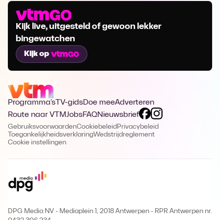
Kijk live, uitgesteld of gewoon lekker
bingewatchen
Kijk op
Programma's
TV-gids
Doe mee
Adverteren
Route naar VTM
Jobs
FAQ
Nieuwsbrief
Gebruiksvoorwaarden
Cookiebeleid
Privacybeleid
Toegankelijkheidsverklaring
Wedstrijdreglement
Cookie instellingen
DPG Media NV - Mediaplein 1, 2018 Antwerpen
-
RPR Antwerpen nr.