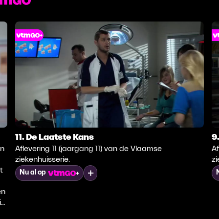
11. De Laatste Kans
9
in
Aflevering 11 (jaargang 11) van de Vlaamse
Af
ziekenhuisserie.
zi
t
Mijn lijst
Nu al op
en
i
ng