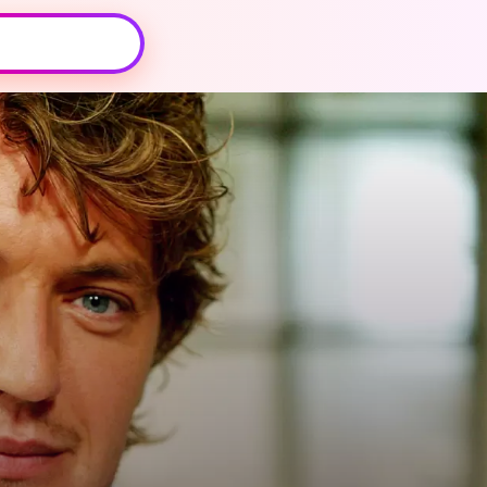
Oeps, browser niet ondersteund
Voor je onze programma's gaat ontdekken,
best je browser updaten of hieronder één
van de ondersteunde browsers
downloaden.
Google Chrome
Download
Firefox
Download
Safari
Download
Microsoft Edge
Download
Opera
Download