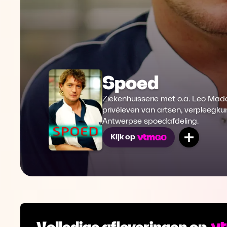
Spoed
Ziekenhuisserie met o.a. Leo Madd
privéleven van artsen, verpleegk
Antwerpse spoedafdeling.
Mijn lij
Kijk op
Volledige afleveringen op