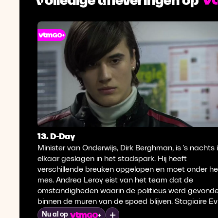
13. D-Day
Minister van Onderwijs, Dirk Berghman, is 's nachts 
elkaar geslagen in het stadspark. Hij heeft
verschillende breuken opgelopen en moet onder he
mes. Andrea Leroy eist van het team dat de
omstandigheden waarin de politicus werd gevond
binnen de muren van de spoed blijven. Stagiaire Ev
vindt dit het toppunt van hypocrisie en is van meni
Mijn lijst
Nu al op