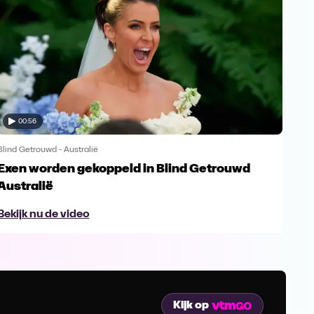
00:56
Blind Getrouwd - Australië
Blind
Exen worden gekoppeld in Blind Getrouwd
Gel
Australië
ex
Bekijk nu de video
Bek
Kijk op