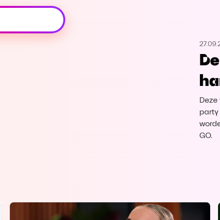
Oeps, browser niet ondersteund
27.09.
Voor je onze programma's gaat ontdekken,
De
best je browser updaten of hieronder één
van de ondersteunde browsers
ha
downloaden.
Deze 
Google Chrome
Download
party
worde
Firefox
Download
GO.
Safari
Download
Microsoft Edge
Download
Opera
Download