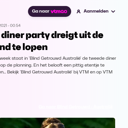
Ga naar
Aanmelden
2021
-
00:54
 diner party dreigt uit de
nd te lopen
week staat in 'Blind Getrouwd Australië' de tweede diner
 op de planning. En het belooft een pittig etentje te
n... Bekijk 'Blind Getrouwd Australië' bij VTM en op VTM
Ga naar Blind Getrouwd - Australië