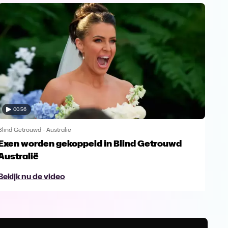
00:56
Blind Getrouwd - Australië
Blind
Exen worden gekoppeld in Blind Getrouwd
Gel
Australië
ex
Bekijk nu de video
Bek