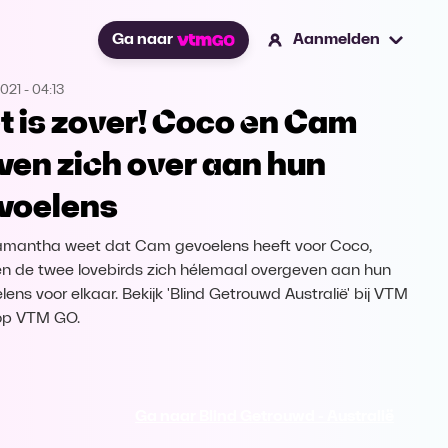
Ga naar
Aanmelden
2021
-
04:13
t is zover! Coco en Cam
ven zich over aan hun
voelens
mantha weet dat Cam gevoelens heeft voor Coco,
n de twee lovebirds zich hélemaal overgeven aan hun
lens voor elkaar. Bekijk 'Blind Getrouwd Australië' bij VTM
op VTM GO.
Ga naar Blind Getrouwd - Australië