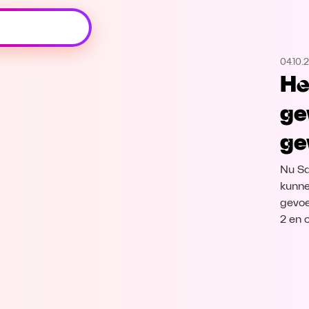
Oeps, browser niet ondersteund
04.10.
Voor je onze programma's gaat ontdekken,
He
best je browser updaten of hieronder één
van de ondersteunde browsers
ge
downloaden.
ge
Google Chrome
Download
Nu Sa
Firefox
Download
kunne
gevoe
2 en 
Safari
Download
Microsoft Edge
Download
Opera
Download