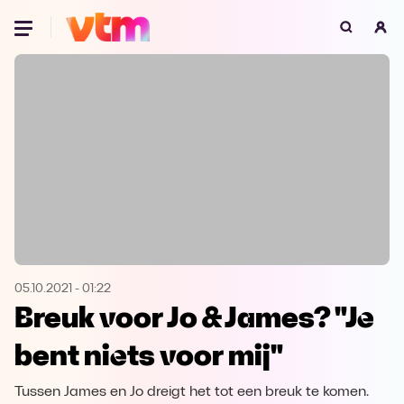
Oeps, browser niet ondersteund
Voor je onze programma's gaat ontdekken,
best je browser updaten of hieronder één
van de ondersteunde browsers
downloaden.
Google Chrome
Download
Firefox
Download
Safari
Download
05.10.2021
-
01:22
Breuk voor Jo & James? "Je
Microsoft Edge
Download
bent niets voor mij"
Opera
Download
Tussen James en Jo dreigt het tot een breuk te komen.