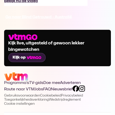
Bekijk nu de video
Ga naar Blind Getrouwd - Australië
Kijk live, uitgesteld of gewoon lekker
bingewatchen
Kijk op
Programma's
TV-gids
Doe mee
Adverteren
Route naar VTM
Jobs
FAQ
Nieuwsbrief
Gebruiksvoorwaarden
Cookiebeleid
Privacybeleid
Toegankelijkheidsverklaring
Wedstrijdreglement
Cookie instellingen