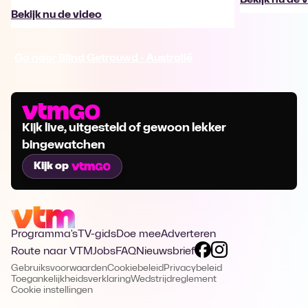
Bekijk nu de video
Ga naar Blind Getrouwd - Australië
Kijk live, uitgesteld of gewoon lekker
bingewatchen
Kijk op
Programma's
TV-gids
Doe mee
Adverteren
Route naar VTM
Jobs
FAQ
Nieuwsbrief
Gebruiksvoorwaarden
Cookiebeleid
Privacybeleid
Toegankelijkheidsverklaring
Wedstrijdreglement
Cookie instellingen