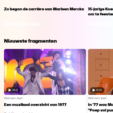
Zo begon de carrière van Marleen Merckx
15-jarige Ko
om te feeste
Bekijk nu de video
Bekijk nu de
Nieuwste fragmenten
06:21
01:25
Wat een Jaar!
Wat een Jaar!
Een muzikaal overzicht van 1977
In '77 was Ma
"Poep vol pu