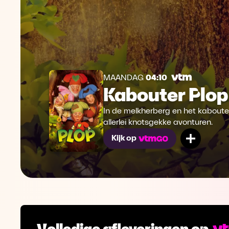
MAANDAG
04:10
Kabouter Plop
In de melkherberg en het kaboute
allerlei knotsgekke avonturen.
Mijn lij
Kijk op
Volledige afleveringen op