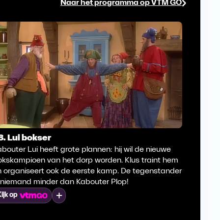
Naar het programma op VTM GO
8. Lui bokser
57. De 
bouter Lui heeft grote plannen: hij wil de nieuwe
Kabouter
okskampioen van het dorp worden. Klus traint hem
melkherb
n organiseert ook de eerste kamp. De tegenstander
exemplaa
s niemand minder dan Kabouter Plop!
Kijk op
Mijn lijst
ijk op