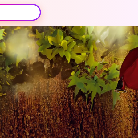
Oeps, browser niet ondersteund
Voor je onze programma's gaat ontdekken,
best je browser updaten of hieronder één
van de ondersteunde browsers
downloaden.
Google Chrome
Download
Firefox
Download
Safari
Download
Microsoft Edge
Download
Opera
Download