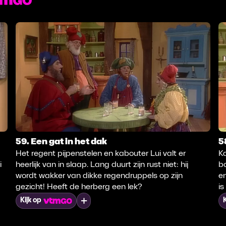
59. Een gat in het dak
5
Het regent pijpenstelen en kabouter Lui valt er
Ka
i
heerlijk van in slaap. Lang duurt zijn rust niet: hij
b
wordt wakker van dikke regendruppels op zijn
e
gezicht! Heeft de herberg een lek?
i
Mijn lijst
Kijk op
K