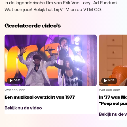
in de legendarische film van Erik Van Looy: 'Ad Fundum'.
Wat een jaar! Bekijk het bij VTM en op VTM GO.
Gerelateerde video's
06:21
01:25
Wat een Jaar!
Wat een Jaar!
Een muzikaal overzicht van 1977
In '77 was Ma
"Poep vol pu
Bekijk nu de video
Bekijk nu de 