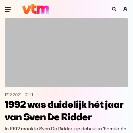
Oeps, browser niet ondersteund
Voor je onze programma's gaat ontdekken,
best je browser updaten of hieronder één
van de ondersteunde browsers
downloaden.
Google Chrome
Download
Firefox
Download
Safari
Download
17.12.2021
-
01:41
1992 was duidelijk hét jaar
Microsoft Edge
Download
van Sven De Ridder
Opera
Download
In 1992 maakte Sven De Ridder zijn debuut in 'Familie' én