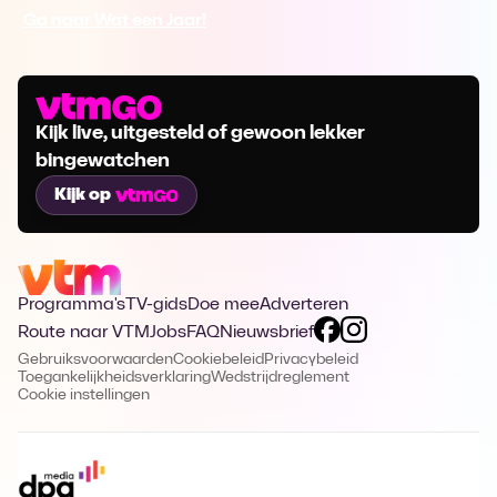
Ga naar Wat een Jaar!
Kijk live, uitgesteld of gewoon lekker
bingewatchen
Kijk op
Programma's
TV-gids
Doe mee
Adverteren
Route naar VTM
Jobs
FAQ
Nieuwsbrief
Gebruiksvoorwaarden
Cookiebeleid
Privacybeleid
Toegankelijkheidsverklaring
Wedstrijdreglement
Cookie instellingen