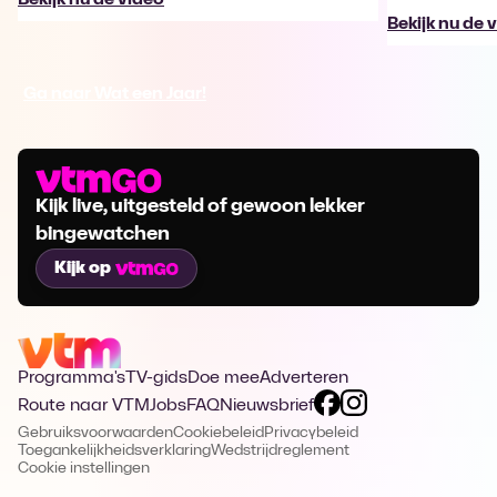
Bekijk nu de 
Ga naar Wat een Jaar!
Kijk live, uitgesteld of gewoon lekker
bingewatchen
Kijk op
Programma's
TV-gids
Doe mee
Adverteren
Route naar VTM
Jobs
FAQ
Nieuwsbrief
Gebruiksvoorwaarden
Cookiebeleid
Privacybeleid
Toegankelijkheidsverklaring
Wedstrijdreglement
Cookie instellingen