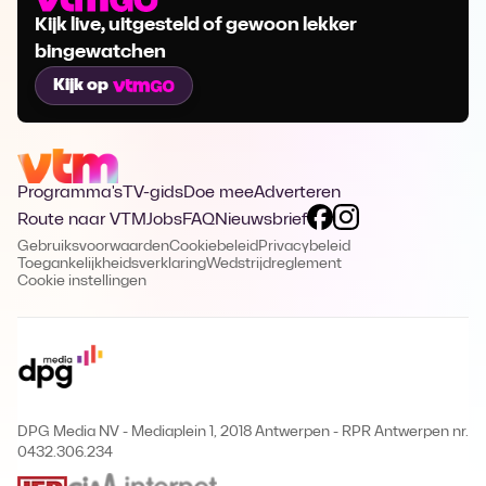
Kijk live, uitgesteld of gewoon lekker
bingewatchen
Kijk op
Programma's
TV-gids
Doe mee
Adverteren
Route naar VTM
Jobs
FAQ
Nieuwsbrief
Gebruiksvoorwaarden
Cookiebeleid
Privacybeleid
Toegankelijkheidsverklaring
Wedstrijdreglement
Cookie instellingen
DPG Media NV - Mediaplein 1, 2018 Antwerpen
-
RPR Antwerpen nr.
0432.306.234