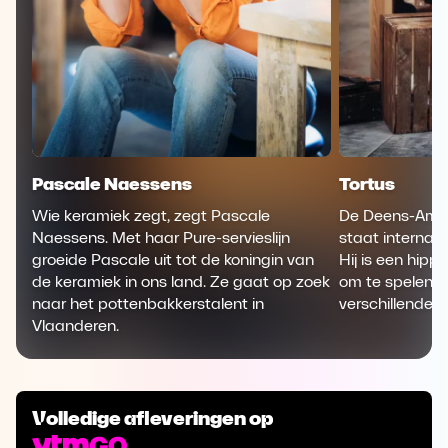
Pascale Naessens
Tortus
Wie keramiek zegt, zegt Pascale
De Deens-Amer
Naessens. Met haar Pure-servieslijn
staat internati
groeide Pascale uit tot de koningin van
Hij is een hipp
de keramiek in ons land. Ze gaat op zoek
om te spelen m
naar het pottenbakkerstalent in
verschillende 
Vlaanderen.
Volledige afleveringen op