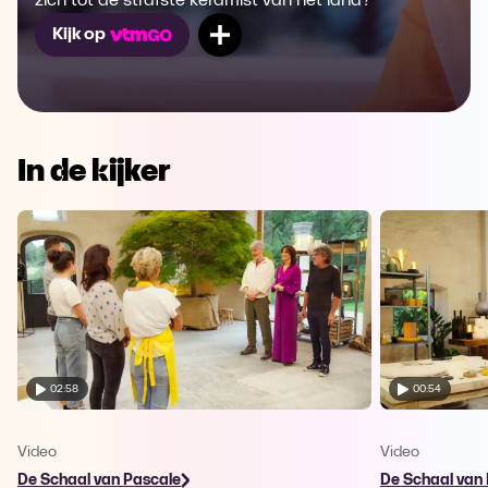
zich tot de strafste keramist van het land?
Mijn lijst
Kijk op
In de kijker
02:58
00:54
Video
Video
De Schaal van Pascale
De Schaal van