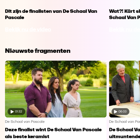
Dit zijn de finalisten van De Schaal Van
Wat?! Kürt s
Pascale
Schaal Van 
Bekijk nu de video
Bekijk nu de
Nieuwste fragmenten
01:32
06:03
De Schaal van Pascale
De Schaal van Pa
Deze finalist wint De Schaal Van Pascale
De Schaal Va
als beste keramist
uitmuntende