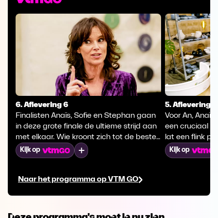
6. Aflevering 6
5. Aflevering 5
Finalisten Anaïs, Sofie en Stephan gaan
Voor An, Anaïs
in deze grote finale de ultieme strijd aan
een cruciaal m
met elkaar. Wie kroont zich tot de beste
lat een flink p
pottenbakker van Vlaanderen? De
finale. Volgens
Mijn lijst
Kijk op
Kijk op
winnaar gaat naar huis met een unieke
duidelijk: 'Go 
schaal die Pascale eigenhandig heeft
Naar het programma op VTM GO
gedraaid en die afgewerkt is met echt
goud.
Deze programma's moet je nu zien