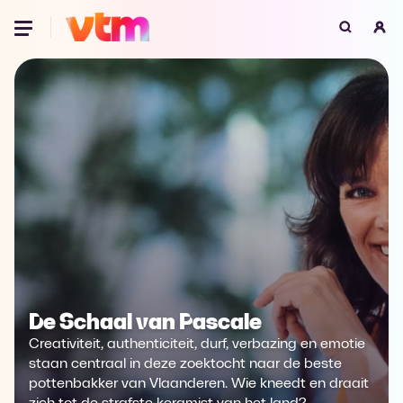
Oeps, browser niet ondersteund
Voor je onze programma's gaat ontdekken,
best je browser updaten of hieronder één
van de ondersteunde browsers
downloaden.
Google Chrome
Download
Firefox
Download
Safari
Download
De Schaal van Pascale
Microsoft Edge
Download
Creativiteit, authenticiteit, durf, verbazing en emotie
Opera
Download
staan centraal in deze zoektocht naar de beste
pottenbakker van Vlaanderen. Wie kneedt en draait