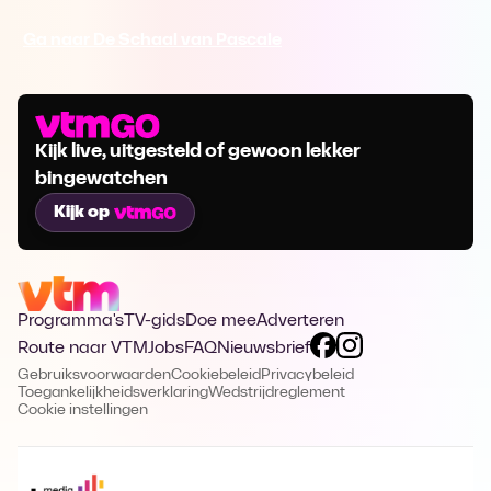
Ga naar De Schaal van Pascale
Kijk live, uitgesteld of gewoon lekker
bingewatchen
Kijk op
Programma's
TV-gids
Doe mee
Adverteren
Route naar VTM
Jobs
FAQ
Nieuwsbrief
Gebruiksvoorwaarden
Cookiebeleid
Privacybeleid
Toegankelijkheidsverklaring
Wedstrijdreglement
Cookie instellingen