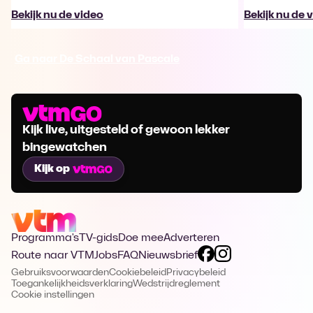
Bekijk nu de video
Bekijk nu de 
Ga naar De Schaal van Pascale
Kijk live, uitgesteld of gewoon lekker
bingewatchen
Kijk op
Programma's
TV-gids
Doe mee
Adverteren
Route naar VTM
Jobs
FAQ
Nieuwsbrief
Gebruiksvoorwaarden
Cookiebeleid
Privacybeleid
Toegankelijkheidsverklaring
Wedstrijdreglement
Cookie instellingen