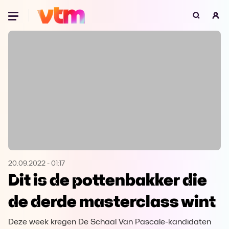
Oeps, browser niet ondersteund
Voor je onze programma's gaat ontdekken,
best je browser updaten of hieronder één
van de ondersteunde browsers
downloaden.
Google Chrome
Download
Firefox
Download
Safari
Download
20.09.2022
-
01:17
Dit is de pottenbakker die
Microsoft Edge
Download
de derde masterclass wint
Opera
Download
Deze week kregen De Schaal Van Pascale-kandidaten