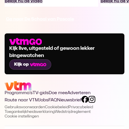
Bekijk nu de video
Bekijk nu de 
Ga naar De Schaal van Pascale
Kijk live, uitgesteld of gewoon lekker
bingewatchen
Kijk op
Programma's
TV-gids
Doe mee
Adverteren
Route naar VTM
Jobs
FAQ
Nieuwsbrief
Gebruiksvoorwaarden
Cookiebeleid
Privacybeleid
Toegankelijkheidsverklaring
Wedstrijdreglement
Cookie instellingen