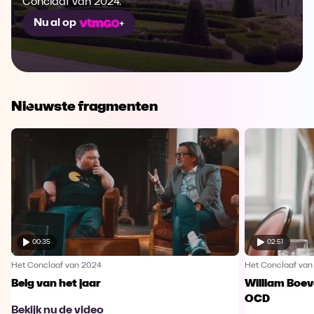
Conclaaf van 2024.
Nu al op
Nieuwste fragmenten
00:35
02:51
Het Conclaaf van 2024
Het Conclaaf van
Belg van het jaar
William Boev
OCD
Bekijk nu de video