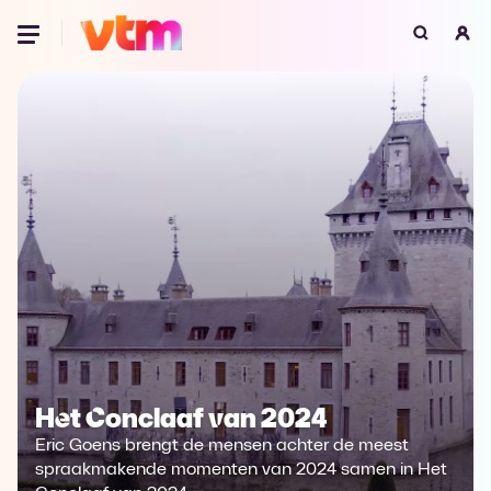
Oeps, browser niet ondersteund
Voor je onze programma's gaat ontdekken,
best je browser updaten of hieronder één
van de ondersteunde browsers
downloaden.
Google Chrome
Download
Firefox
Download
Safari
Download
Microsoft Edge
Download
Het Conclaaf van 2024
Opera
Download
Eric Goens brengt de mensen achter de meest
spraakmakende momenten van 2024 samen in Het