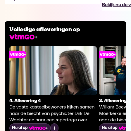
Bekijk nu de 
Volledige afleveringen op
4. Aflevering 4
3. Aflevering 3
De vaste kasteelbewoners kijken samen
William Boeva,
naar de biecht van psychiater Dirk De
Moerkerke en 
Wachter en naar een reportage over
naar de biecht
wereldkampioene wielrennen Lotte
Rousseau. Ste
Mijn lijst
Nu al op
Nu al op