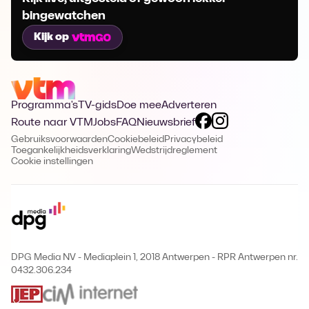
bingewatchen
Kijk op
Programma's
TV-gids
Doe mee
Adverteren
Route naar VTM
Jobs
FAQ
Nieuwsbrief
Gebruiksvoorwaarden
Cookiebeleid
Privacybeleid
Toegankelijkheidsverklaring
Wedstrijdreglement
Cookie instellingen
DPG Media NV - Mediaplein 1, 2018 Antwerpen
-
RPR Antwerpen nr.
0432.306.234