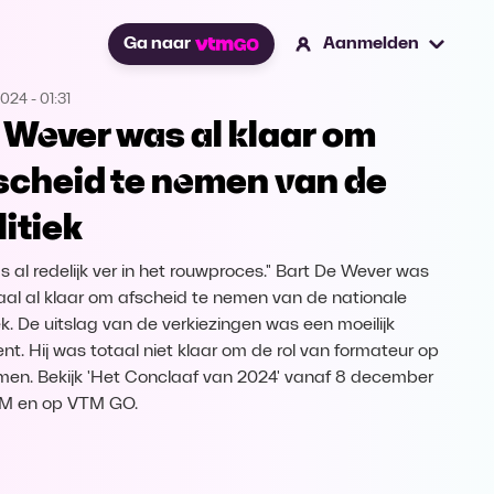
Ga naar
Aanmelden
2024
-
01:31
 Wever was al klaar om
scheid te nemen van de
litiek
as al redelijk ver in het rouwproces." Bart De Wever was
al al klaar om afscheid te nemen van de nationale
iek. De uitslag van de verkiezingen was een moeilijk
t. Hij was totaal niet klaar om de rol van formateur op
men. Bekijk 'Het Conclaaf van 2024' vanaf 8 december
TM en op VTM GO.