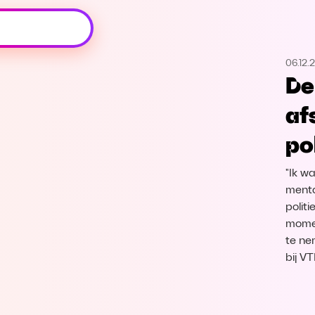
Oeps, browser niet ondersteund
06.12.
Voor je onze programma's gaat ontdekken,
De
best je browser updaten of hieronder één
van de ondersteunde browsers
af
downloaden.
po
Google Chrome
Download
"Ik w
Firefox
Download
menta
polit
momen
Safari
Download
te ne
bij V
Microsoft Edge
Download
Opera
Download