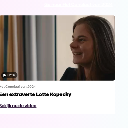
Ga naar Het Conclaaf van 2024
02:26
Het Conclaaf van 2024
Het 
Een extraverte Lotte Kopecky
De 
Bekijk nu de video
Bek