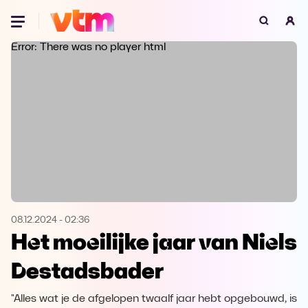
Oeps, browser niet ondersteund
Error: There was no player html
Voor je onze programma's gaat ontdekken,
best je browser updaten of hieronder één
van de ondersteunde browsers
downloaden.
Google Chrome
Download
Firefox
Download
Safari
Download
08.12.2024
-
02:36
Het moeilijke jaar van Niels
Microsoft Edge
Download
Destadsbader
Opera
Download
"Alles wat je de afgelopen twaalf jaar hebt opgebouwd, is