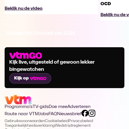
OCD
Bekijk nu de video
Bekijk nu de 
Ga naar Het Conclaaf van 2024
Kijk live, uitgesteld of gewoon lekker
bingewatchen
Kijk op
Programma's
TV-gids
Doe mee
Adverteren
Route naar VTM
Jobs
FAQ
Nieuwsbrief
Gebruiksvoorwaarden
Cookiebeleid
Privacybeleid
Toegankelijkheidsverklaring
Wedstrijdreglement