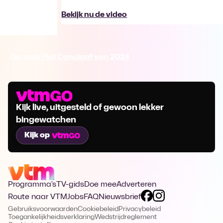
Bekijk nu de video
Ga naar Het Conclaaf van 2024
Kijk live, uitgesteld of gewoon lekker
bingewatchen
Kijk op
Programma's
TV-gids
Doe mee
Adverteren
Route naar VTM
Jobs
FAQ
Nieuwsbrief
Gebruiksvoorwaarden
Cookiebeleid
Privacybeleid
Toegankelijkheidsverklaring
Wedstrijdreglement