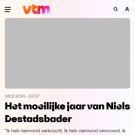
Oeps, browser niet ondersteund
Voor je onze programma's gaat ontdekken,
best je browser updaten of hieronder één
van de ondersteunde browsers
downloaden.
Google Chrome
Download
Firefox
Download
Safari
Download
08.12.2024
-
02:07
Het moeilijke jaar van Niels
Microsoft Edge
Download
Destadsbader
Opera
Download
"Ik heb niemand verkracht. Ik heb niemand vermoord. Ik