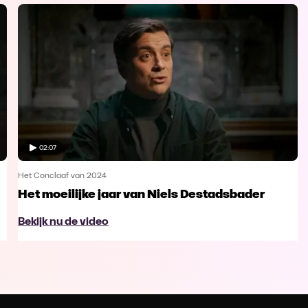
02:07
Het Conclaaf van 2024
Het moeilijke jaar van Niels Destadsbader
Bekijk nu de video