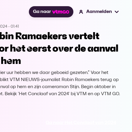
Ga naar
Aanmelden
2024
-
01:41
bin Ramaekers vertelt
or het eerst over de aanval
 hem
 vier uur hebben we daar geboeid gezeten.” Voor het
 blikt VTM NIEUWS-journalist Robin Ramaekers terug op
nval op hem en zijn cameraman Stijn. Begin oktober in
et. Bekijk 'Het Conclaaf van 2024' bij VTM en op VTM GO.
Ga naar Het Conclaaf van 2024