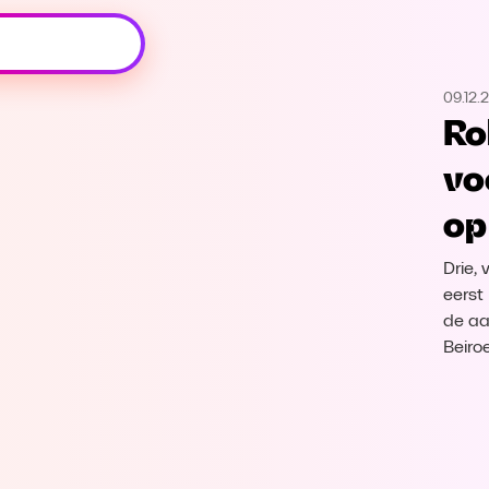
Oeps, browser niet ondersteund
09.12.
Voor je onze programma's gaat ontdekken,
Ro
best je browser updaten of hieronder één
van de ondersteunde browsers
vo
downloaden.
op
Google Chrome
Download
Drie,
Firefox
Download
eerst
de aa
Beiro
Safari
Download
Microsoft Edge
Download
Opera
Download