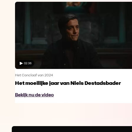
02:36
Het Conclaaf van 2024
un
Het moeilijke jaar van Niels Destadsbader
Bekijk nu de video