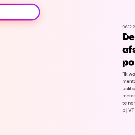
Oeps, browser niet ondersteund
06.12.
Voor je onze programma's gaat ontdekken,
De
best je browser updaten of hieronder één
van de ondersteunde browsers
af
downloaden.
po
Google Chrome
Download
"Ik w
Firefox
Download
menta
polit
momen
Safari
Download
te ne
bij V
Microsoft Edge
Download
Opera
Download