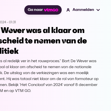
Ga naar
Aanmelden
2024
-
01:31
 Wever was al klaar om
scheid te nemen van de
litiek
as al redelijk ver in het rouwproces." Bart De Wever was
al al klaar om afscheid te nemen van de nationale
iek. De uitslag van de verkiezingen was een moeilijk
t. Hij was totaal niet klaar om de rol van formateur op
men. Bekijk 'Het Conclaaf van 2024' vanaf 8 december
TM en op VTM GO.