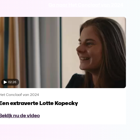
Ga naar Het Conclaaf van 2024
02:26
Het Conclaaf van 2024
Het 
Een extraverte Lotte Kopecky
De 
Bekijk nu de video
Bek