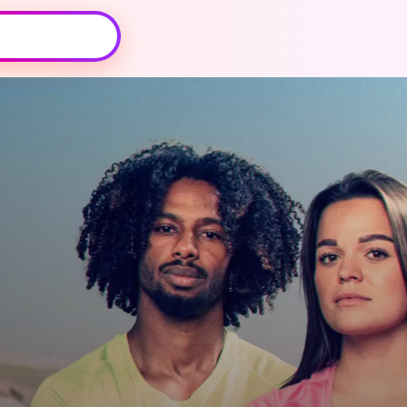
Oeps, browser niet ondersteund
Voor je onze programma's gaat ontdekken,
best je browser updaten of hieronder één
van de ondersteunde browsers
downloaden.
Google Chrome
Download
Firefox
Download
Safari
Download
Microsoft Edge
Download
Opera
Download