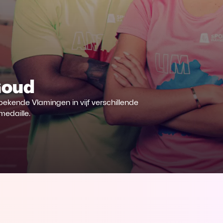
Goud
f bekende Vlamingen in vijf verschillende
medaille.
st