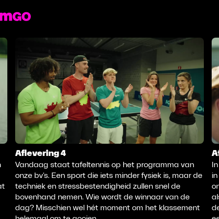
Aflevering 4
A
n
Vandaag staat tafeltennis op het programma van
In
onze bv's. Een sport die iets minder fysiek is, maar de
in
at
techniek en stressbestendigheid zullen snel de
on
bovenhand nemen. Wie wordt de winnaar van de
al
dag? Misschien wel hét moment om het klassement
d
helemaal om te gooien.
e