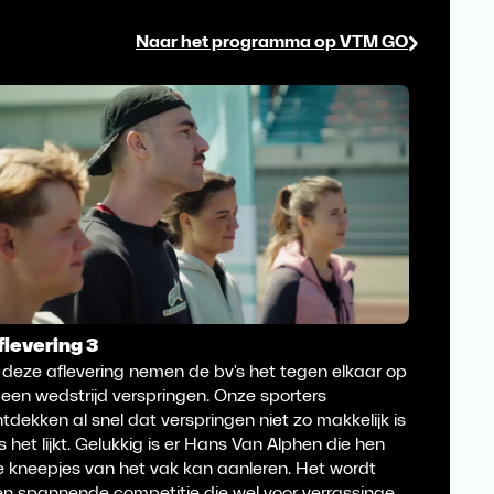
Naar het programma op VTM GO
flevering 3
Aflever
 deze aflevering nemen de bv's het tegen elkaar op
Elke wee
 een wedstrijd verspringen. Onze sporters
goud. D
tdekken al snel dat verspringen niet zo makkelijk is
een moun
s het lijkt. Gelukkig is er Hans Van Alphen die hen
voor ied
e kneepjes van het vak kan aanleren. Het wordt
spannen
en spannende competitie die wel voor verrassingen