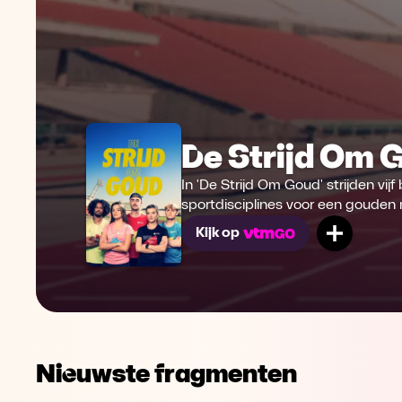
De Strijd Om 
In 'De Strijd Om Goud' strijden vij
sportdisciplines voor een gouden 
Mijn lij
Kijk op
Nieuwste fragmenten