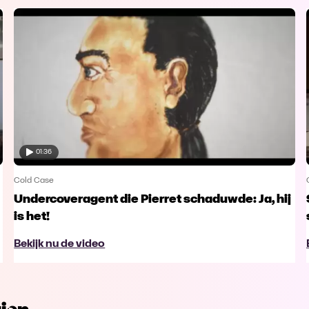
01:36
Cold Case
Undercoveragent die Pierret schaduwde: Ja, hij
is het!
Bekijk nu de video