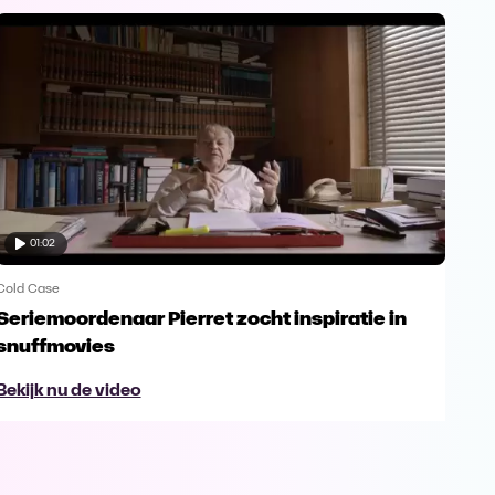
01:02
Cold Case
Cold
Seriemoordenaar Pierret zocht inspiratie in
Bel
snuffmovies
Pie
Bekijk nu de video
Bek