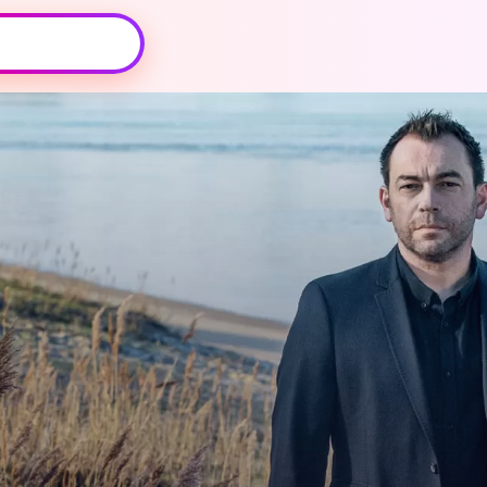
Oeps, browser niet ondersteund
Voor je onze programma's gaat ontdekken,
best je browser updaten of hieronder één
van de ondersteunde browsers
downloaden.
Google Chrome
Download
Firefox
Download
Safari
Download
Microsoft Edge
Download
Opera
Download