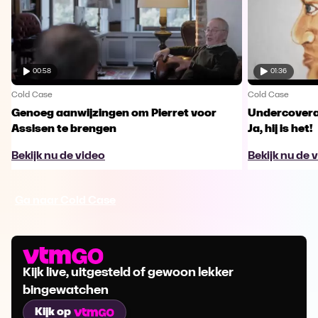
00:58
01:36
Cold Case
Cold Case
Genoeg aanwijzingen om Pierret voor
Undercovera
Assisen te brengen
Ja, hij is het!
Bekijk nu de video
Bekijk nu de 
Ga naar Cold Case
Kijk live, uitgesteld of gewoon lekker
bingewatchen
Kijk op