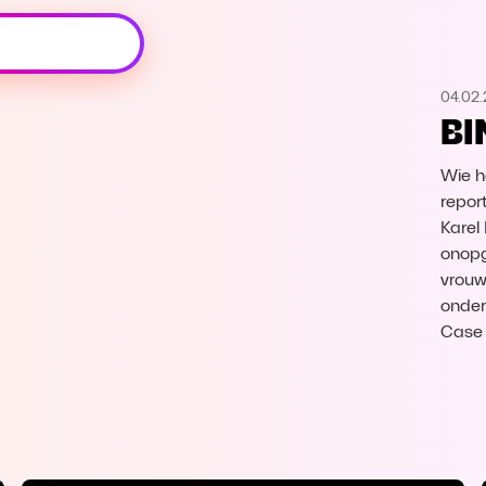
Oeps, browser niet ondersteund
04.02.
Voor je onze programma's gaat ontdekken,
BI
best je browser updaten of hieronder één
van de ondersteunde browsers
downloaden.
Wie h
repor
Google Chrome
Download
Karel
onopg
vrouw
Firefox
Download
onder
Case 
Safari
Download
Microsoft Edge
Download
Opera
Download