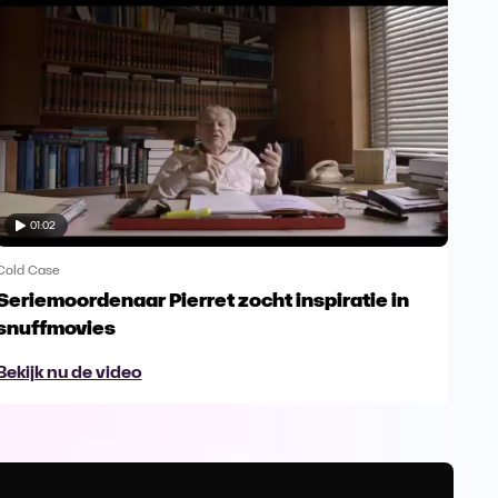
01:02
Cold Case
Cold
Seriemoordenaar Pierret zocht inspiratie in
Bel
snuffmovies
Pie
Bekijk nu de video
Bek