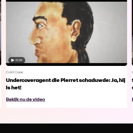
01:36
Cold Case
Undercoveragent die Pierret schaduwde: Ja, hij
is het!
Bekijk nu de video