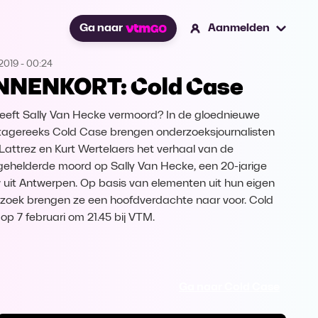
Ga naar
Aanmelden
2019
-
00:24
NNENKORT: Cold Case
eeft Sally Van Hecke vermoord? In de gloednieuwe
tagereeks Cold Case brengen onderzoeksjournalisten
 Lattrez en Kurt Wertelaers het verhaal van de
ehelderde moord op Sally Van Hecke, een 20-jarige
 uit Antwerpen. Op basis van elementen uit hun eigen
zoek brengen ze een hoofdverdachte naar voor. Cold
op 7 februari om 21.45 bij VTM.
Ga naar Cold Case