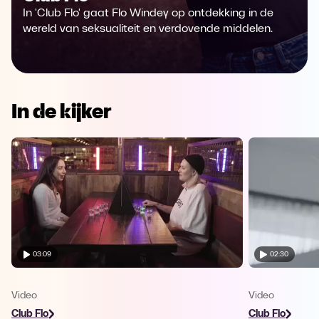
In 'Club Flo' gaat Flo Windey op ontdekking in de
wereld van seksualiteit en verdovende middelen.
In de kijker
03:09
02:30
Video
Video
Club Flo
Club Flo