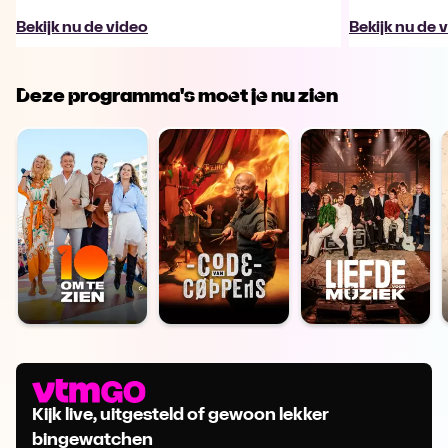
Bekijk nu de video
Bekijk nu de 
Deze programma's moet je nu zien
Kijk live, uitgesteld of gewoon lekker
bingewatchen