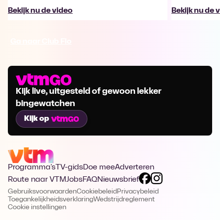
Bekijk nu de video
Bekijk nu de 
Ga naar Club Flo
Kijk live, uitgesteld of gewoon lekker
bingewatchen
Kijk op
Programma's
TV-gids
Doe mee
Adverteren
Route naar VTM
Jobs
FAQ
Nieuwsbrief
Gebruiksvoorwaarden
Cookiebeleid
Privacybeleid
Toegankelijkheidsverklaring
Wedstrijdreglement
Cookie instellingen