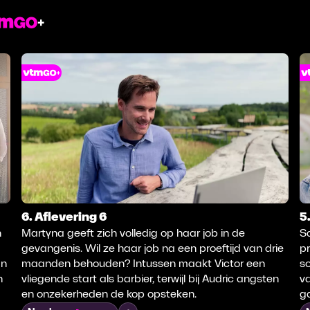
6. Aflevering 6
5
n
Martyna geeft zich volledig op haar job in de
Sa
gevangenis. Wil ze haar job na een proeftijd van drie
pr
an
maanden behouden? Intussen maakt Victor een
so
n
vliegende start als barbier, terwijl bij Audric angsten
va
en onzekerheden de kop opsteken.
ga