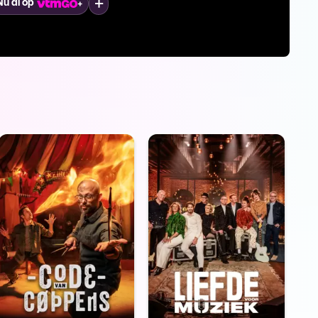
Mijn lijst
Nu al op
Nu al o