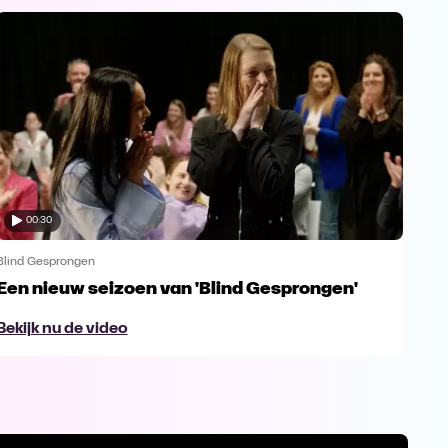
00:30
Blind Gesprongen
Blin
Een nieuw seizoen van 'Blind Gesprongen'
Nor
dr
Bekijk nu de video
Bek