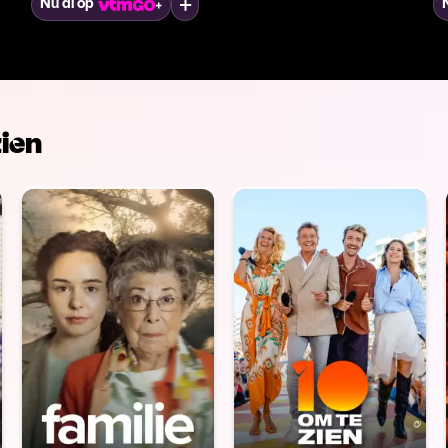
Mijn lijst
Nu al op
ien