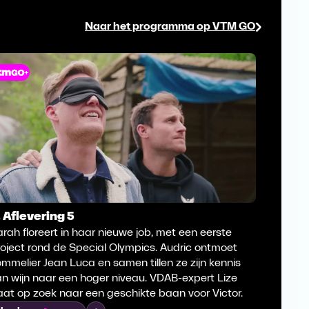
Naar het programma op VTM GO
. Aflevering 5
4. Afle
rah floreert in haar nieuwe job, met een eerste
Audric s
oject rond de Special Olympics. Audric ontmoet
wijnrank
mmelier Jean Luca en samen tillen ze zijn kennis
intussen
n wijn naar een hoger niveau. VDAB-expert Lize
Victor h
at op zoek naar een geschikte baan voor Victor.
met hul