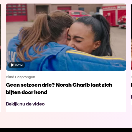
00:42
Blind Gesprongen
Geen seizoen drie? Norah Gharib laat zich
bijten door hond
Bekijk nu de video