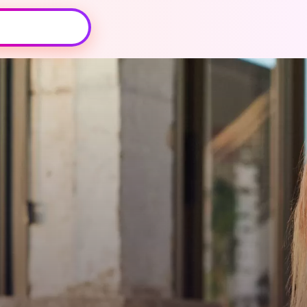
Oeps, browser niet ondersteund
Voor je onze programma's gaat ontdekken,
best je browser updaten of hieronder één
van de ondersteunde browsers
downloaden.
Google Chrome
Download
Firefox
Download
Safari
Download
Microsoft Edge
Download
Opera
Download