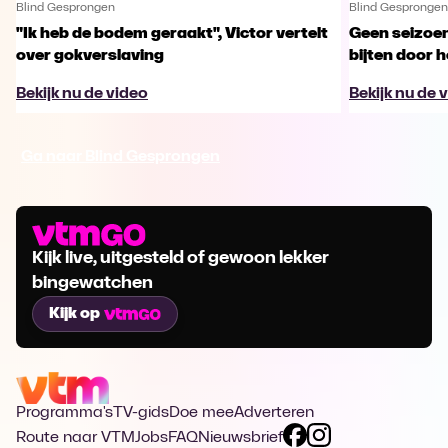
Blind Gesprongen
Blind Gesprongen
"Ik heb de bodem geraakt", Victor vertelt
Geen seizoen
over gokverslaving
bijten door 
Bekijk nu de video
Bekijk nu de 
Ga naar Blind Gesprongen
Kijk live, uitgesteld of gewoon lekker
bingewatchen
Kijk op
Programma's
TV-gids
Doe mee
Adverteren
Route naar VTM
Jobs
FAQ
Nieuwsbrief