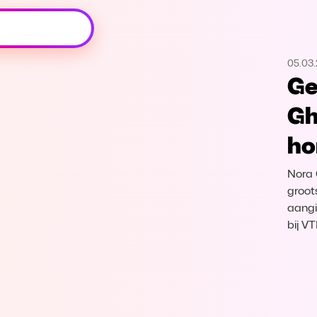
Oeps, browser niet ondersteund
05.03
Voor je onze programma's gaat ontdekken,
Ge
best je browser updaten of hieronder één
van de ondersteunde browsers
Gh
downloaden.
ho
Google Chrome
Download
Nora 
Firefox
Download
groot
aangi
bij V
Safari
Download
Microsoft Edge
Download
Opera
Download