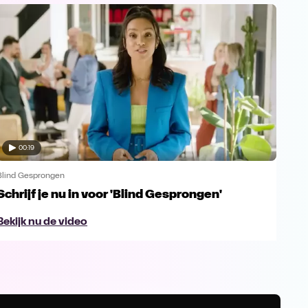
00:19
Blind Gesprongen
Blin
Schrijf je nu in voor 'Blind Gesprongen'
Exc
Rod
Bekijk nu de video
Beki