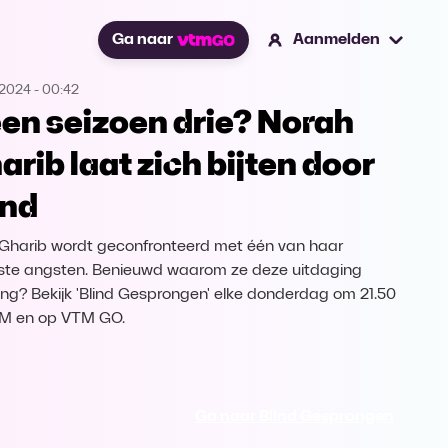
Ga naar
Aanmelden
.2024
-
00:42
en seizoen drie? Norah
arib laat zich bijten door
nd
Gharib wordt geconfronteerd met één van haar
ste angsten. Benieuwd waarom ze deze uitdaging
ng? Bekijk 'Blind Gesprongen' elke donderdag om 21.50
TM en op VTM GO.
Ga naar Blind Gesprongen