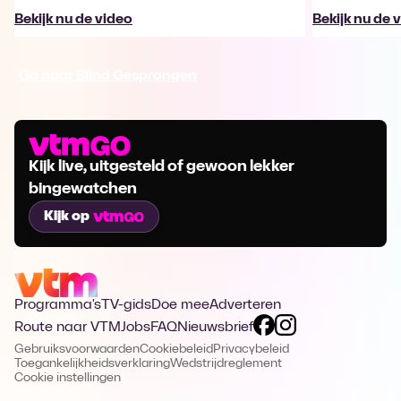
Bekijk nu de video
Bekijk nu de 
Ga naar Blind Gesprongen
Kijk live, uitgesteld of gewoon lekker
bingewatchen
Kijk op
Programma's
TV-gids
Doe mee
Adverteren
Route naar VTM
Jobs
FAQ
Nieuwsbrief
Gebruiksvoorwaarden
Cookiebeleid
Privacybeleid
Toegankelijkheidsverklaring
Wedstrijdreglement
Cookie instellingen