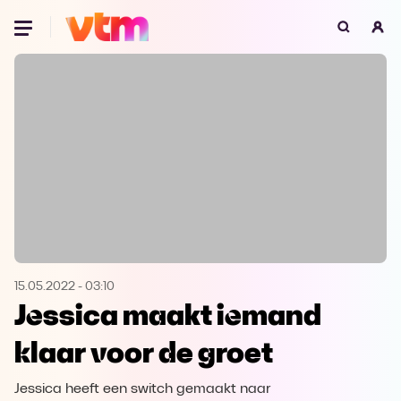
Oeps, browser niet ondersteund
Voor je onze programma's gaat ontdekken,
best je browser updaten of hieronder één
van de ondersteunde browsers
downloaden.
Google Chrome
Download
Firefox
Download
Safari
Download
15.05.2022
-
03:10
Jessica maakt iemand
Microsoft Edge
Download
klaar voor de groet
Opera
Download
Jessica heeft een switch gemaakt naar