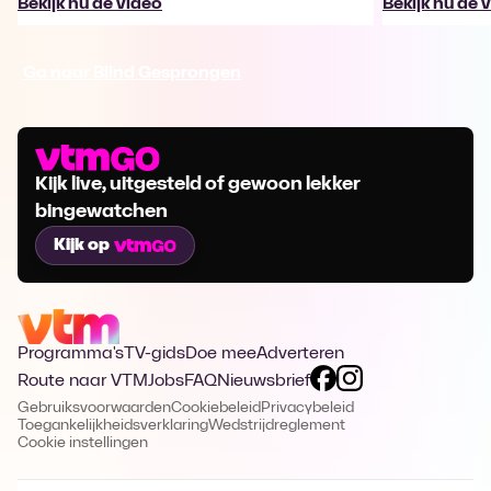
Bekijk nu de video
Bekijk nu de 
Ga naar Blind Gesprongen
Kijk live, uitgesteld of gewoon lekker
bingewatchen
Kijk op
Programma's
TV-gids
Doe mee
Adverteren
Route naar VTM
Jobs
FAQ
Nieuwsbrief
Gebruiksvoorwaarden
Cookiebeleid
Privacybeleid
Toegankelijkheidsverklaring
Wedstrijdreglement
Cookie instellingen