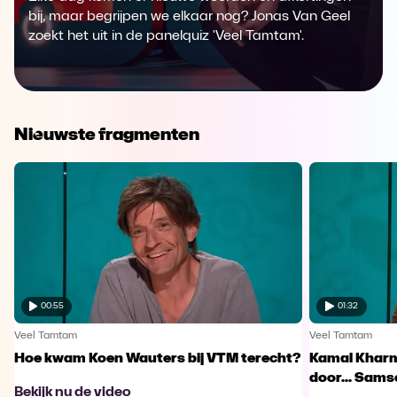
bij, maar begrijpen we elkaar nog? Jonas Van Geel
zoekt het uit in de panelquiz 'Veel Tamtam'.
Nieuwste fragmenten
00:55
01:32
Veel Tamtam
Veel Tamtam
Hoe kwam Koen Wauters bij VTM terecht?
Kamal Kharm
door... Sams
Bekijk nu de video