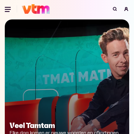
Oeps, browser niet ondersteund
Voor je onze programma's gaat ontdekken,
best je browser updaten of hieronder één
van de ondersteunde browsers
downloaden.
Google Chrome
Download
Firefox
Download
Safari
Download
Microsoft Edge
Download
Opera
Download
Veel Tamtam
Elke dag komen er nieuwe woorden en afkortingen