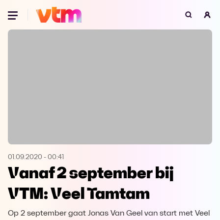
Oeps, browser niet ondersteund
Voor je onze programma's gaat ontdekken,
best je browser updaten of hieronder één
van de ondersteunde browsers
downloaden.
Google Chrome
Download
Firefox
Download
Safari
Download
01.09.2020
-
00:41
Vanaf 2 september bij
Microsoft Edge
Download
VTM: Veel Tamtam
Opera
Download
Op 2 september gaat Jonas Van Geel van start met Veel