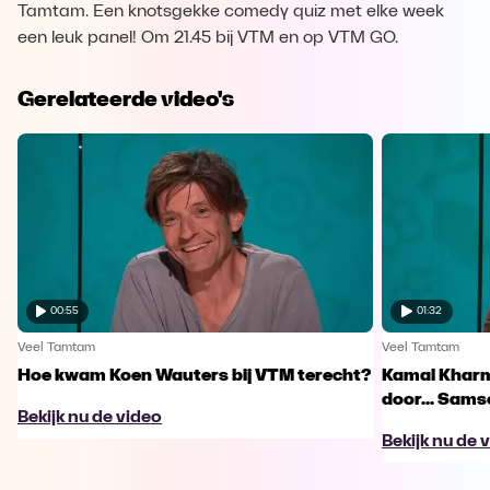
Tamtam. Een knotsgekke comedy quiz met elke week
een leuk panel! Om 21.45 bij VTM en op VTM GO.
Gerelateerde video's
00:55
01:32
Veel Tamtam
Veel Tamtam
Hoe kwam Koen Wauters bij VTM terecht?
Kamal Kharm
door... Sams
Bekijk nu de video
Bekijk nu de 