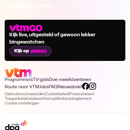
Ga naar Veel Tamtam
Kijk live, uitgesteld of gewoon lekker
bingewatchen
Kijk op
Programma's
TV-gids
Doe mee
Adverteren
Route naar VTM
Jobs
FAQ
Nieuwsbrief
Gebruiksvoorwaarden
Cookiebeleid
Privacybeleid
Toegankelijkheidsverklaring
Wedstrijdreglement
Cookie instellingen