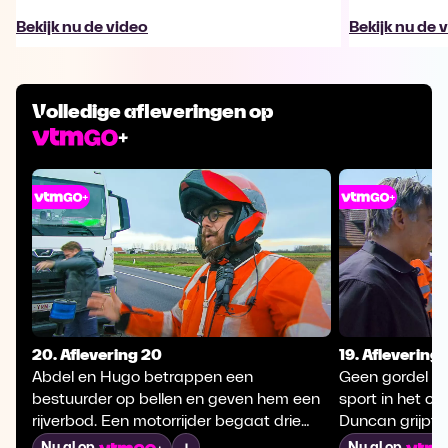
Bekijk nu de video
Bekijk nu de 
Volledige afleveringen op
20. Aflevering 20
19. Aflevering 
Abdel en Hugo betrappen een
Geen gordel dr
bestuurder op bellen en geven hem een
sport in het c
rijverbod. Een motorrijder begaat drie
Duncan grijpt 
overtredingen en krijgt zeshonderd euro
verboden is, bli