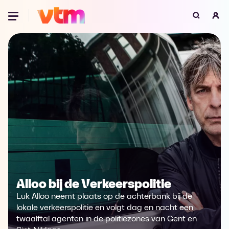
Oeps, browser niet ondersteund
Voor je onze programma's gaat ontdekken,
best je browser updaten of hieronder één
van de ondersteunde browsers
downloaden.
Google Chrome
Download
Firefox
Download
Safari
Download
Alloo bij de Verkeerspolitie
Microsoft Edge
Download
Luk Alloo neemt plaats op de achterbank bij de
Opera
Download
lokale verkeerspolitie en volgt dag en nacht een
twaalftal agenten in de politiezones van Gent en