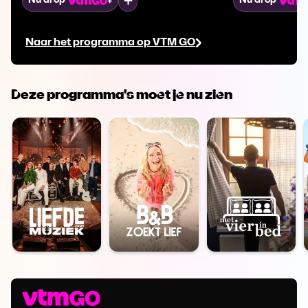
Mijn lijst
Nu al op
Nu al op
boete plus drie weken rijverbod. Intussen
gebeurt er met
worden een man en een vrouw staande
oude nummerpl
Naar het programma op VTM GO
gehouden.
Volstaat een 
Deze programma's moet je nu zien