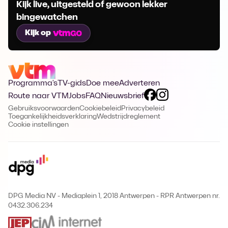
Kijk live, uitgesteld of gewoon lekker
bingewatchen
Kijk op
Programma's
TV-gids
Doe mee
Adverteren
Route naar VTM
Jobs
FAQ
Nieuwsbrief
Gebruiksvoorwaarden
Cookiebeleid
Privacybeleid
Toegankelijkheidsverklaring
Wedstrijdreglement
Cookie instellingen
DPG Media NV - Mediaplein 1, 2018 Antwerpen
-
RPR Antwerpen nr.
0432.306.234