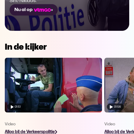
Sint-Niklaas.
Nu al op
In de kijker
01:51
01:56
Video
Video
Alloo bij de Verkeerspolitie
Alloo bij de Ver