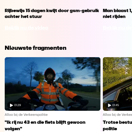
Rijbewijs 15 dagen kwijt door gsm-gebruik
Man blaast 1
achter het stuur
niet rijden
Bekijk nu de video
Bekijk nu de
Nieuwste fragmenten
01:29
01:45
Alloo bij de Verkeerspolitie
Alloo bij de Verkee
"Ik rij nu 43 en die fiets blijft gewoon
Trotse bestu
volgen"
politie