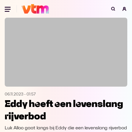
Oeps, browser niet ondersteund
Voor je onze programma's gaat ontdekken,
best je browser updaten of hieronder één
van de ondersteunde browsers
downloaden.
Google Chrome
Download
Firefox
Download
Safari
Download
06.11.2023
-
01:57
Eddy heeft een levenslang
Microsoft Edge
Download
rijverbod
Opera
Download
Luk Alloo gaat langs bij Eddy die een levenslang rijverbod