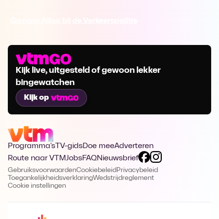
Ga naar Alloo bij de Verkeerspolitie
Kijk live, uitgesteld of gewoon lekker
bingewatchen
Kijk op
Programma's
TV-gids
Doe mee
Adverteren
Route naar VTM
Jobs
FAQ
Nieuwsbrief
Gebruiksvoorwaarden
Cookiebeleid
Privacybeleid
Toegankelijkheidsverklaring
Wedstrijdreglement
Cookie instellingen