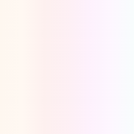
Oeps, browser niet ondersteund
Voor je onze programma's gaat ontdekken,
best je browser updaten of hieronder één
van de ondersteunde browsers
downloaden.
Google Chrome
Download
Firefox
Download
Safari
Download
Microsoft Edge
Download
Opera
Download