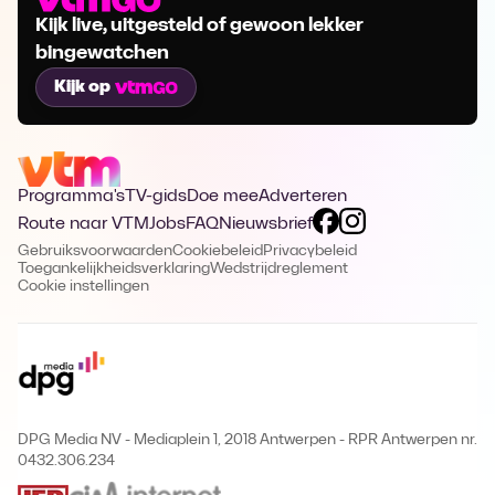
Kijk live, uitgesteld of gewoon lekker
bingewatchen
Kijk op
Programma's
TV-gids
Doe mee
Adverteren
Route naar VTM
Jobs
FAQ
Nieuwsbrief
Gebruiksvoorwaarden
Cookiebeleid
Privacybeleid
Toegankelijkheidsverklaring
Wedstrijdreglement
Cookie instellingen
DPG Media NV - Mediaplein 1, 2018 Antwerpen
-
RPR Antwerpen nr.
0432.306.234