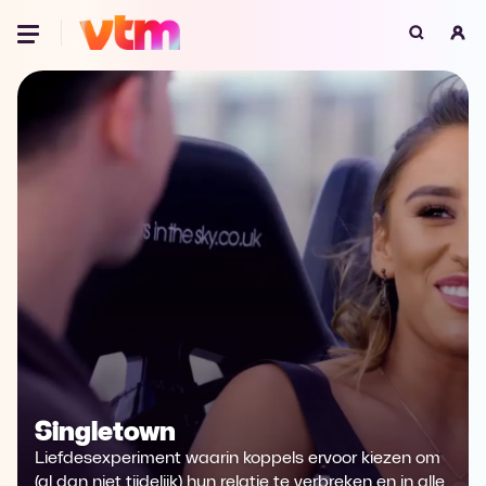
Oeps, browser niet ondersteund
Voor je onze programma's gaat ontdekken,
best je browser updaten of hieronder één
van de ondersteunde browsers
downloaden.
Google Chrome
Download
Firefox
Download
Safari
Download
Microsoft Edge
Download
Singletown
Opera
Download
Liefdesexperiment waarin koppels ervoor kiezen om
(al dan niet tijdelijk) hun relatie te verbreken en in alle