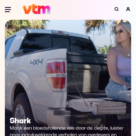
Oeps, browser niet ondersteund
Voor je onze programma's gaat ontdekken,
best je browser updaten of hieronder één
van de ondersteunde browsers
downloaden.
Google Chrome
Download
Firefox
Download
Safari
Download
Microsoft Edge
Download
Shark
Opera
Download
Maak een bloedstollende reis door de diepte, luister
naar indrukwekkende verhalen van overlevers en