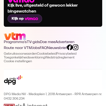
Kijk live, uitgesteld of gewoon lekker
bingewatchen
Kijk op
Programma's
TV-gids
Doe mee
Adverteren
Route naar VTM
Jobs
FAQ
Nieuwsbrief
Gebruiksvoorwaarden
Cookiebeleid
Privacybeleid
Toegankelijkheidsverklaring
Wedstrijdreglement
Cookie instellingen
DPG Media NV - Mediaplein 1, 2018 Antwerpen
-
RPR Antwerpen nr.
0432.306.234